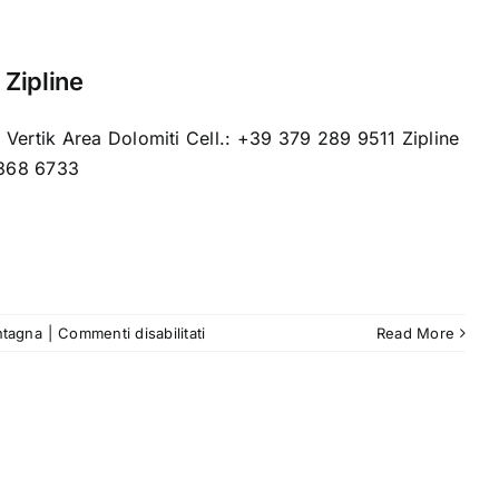
 Zipline
 Vertik Area Dolomiti Cell.: +39 379 289 9511 Zipline
 368 6733
su
ntagna
|
Commenti disabilitati
Read More
Arrampicata
indoor
e
Zipline