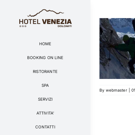
Salta
al
contenuto
HOME
Arrampicata indoor e Zipline
BOOKING ON LINE
Attività
News
RISTORANTE
SPA
By
webmaster
|
0
SERVIZI
ATTIVITA’
CONTATTI