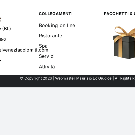
COLLEGAMENTI
PACCHETTI &
Booking on line
 (BL)
Ristorante
192
Spa
lveneziadolomiti.com
Servizi
y
Attività
© Copyright 2026 | Webmaster Maurizio Lo Giudice | All Rights