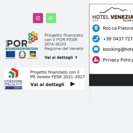
Rocca Pietore
+39 0437 721
booking@hote
Privacy Polic