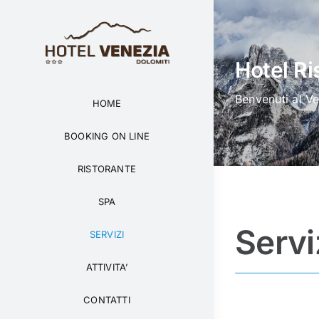
Salta
al
contenuto
Hotel Ri
Benvenuti al V
HOME
BOOKING ON LINE
RISTORANTE
SPA
Servi
SERVIZI
ATTIVITA’
CONTATTI