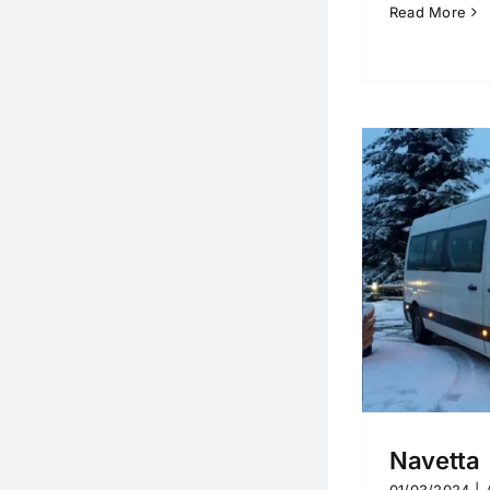
Read More
Navetta
Attività
News
Navetta
01/03/2024
|