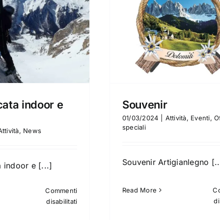
Da non perder
Souvenir
Attività
Eventi
Offer
vità
Eventi
Offerte speciali
ata indoor e
Souvenir
01/03/2024
|
Attività
,
Eventi
,
O
speciali
Attività
,
News
Souvenir Artigianlegno [..
indoor e [...]
Read More
C
Commenti
su
di
disabilitati
Arrampicata