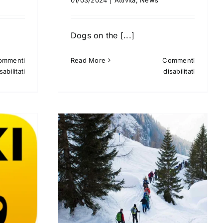
Dogs on the [...]
ommenti
Read More
Commenti
su
su
sabilitati
disabilitati
Ski
Dogsitti
&
Bike
Room
ws