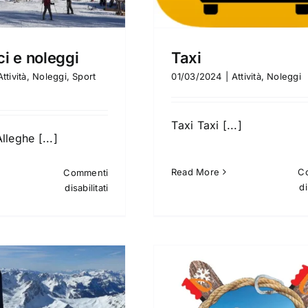
ci e noleggi
Taxi
Attività
,
Noleggi
,
Sport
01/03/2024
|
Attività
,
Noleggi
Taxi Taxi [...]
lleghe [...]
Read More
C
Commenti
su
di
disabilitati
Scuole
sci
e
noleggi