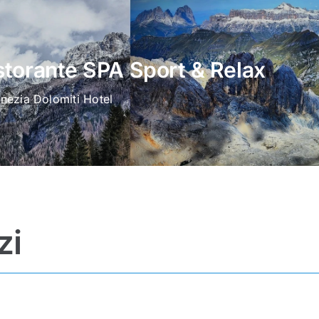
storante SPA Sport & Relax
enezia Dolomiti Hotel
zi