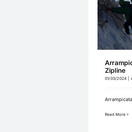
Arrampicata indoor e Zipline
Attività
News
Atti
Arrampic
Zipline
01/03/2024
|
Arrampicata 
Read More