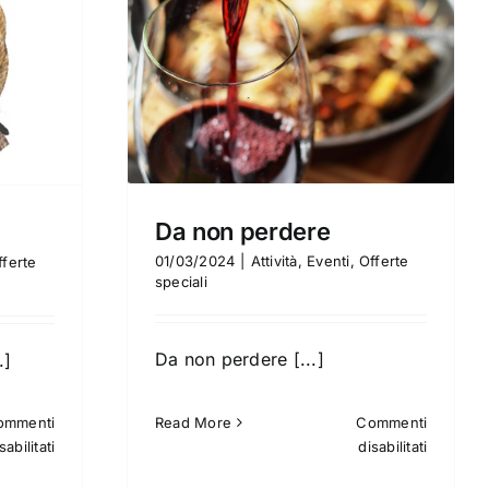
e
te speciali
Da non perdere
01/03/2024
|
Attività
,
Eventi
,
Offerte
fferte
speciali
Da non perdere [...]
.]
ommenti
Read More
Commenti
su
su
sabilitati
disabilitati
Souvenir
Da