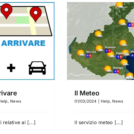
Il Meteo
Noleggio aut
Help
News
News
Nole
ivare
Il Meteo
Help
,
News
01/03/2024
|
Help
,
News
relative ai [...]
Il servizio meteo [...]