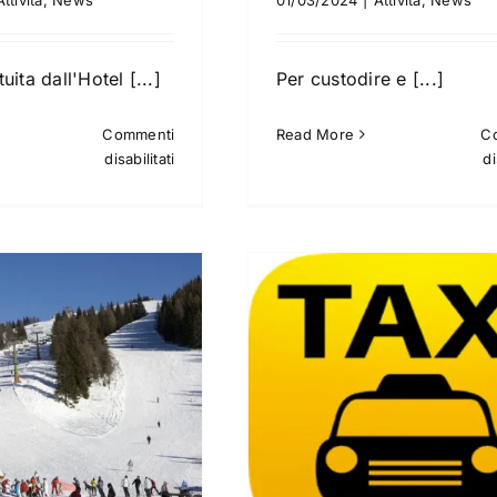
uita dall'Hotel [...]
Per custodire e [...]
Commenti
Read More
C
su
disabilitati
di
Navetta
Taxi
Guide Alpine
Attività
Noleggi
Eventi
Ne