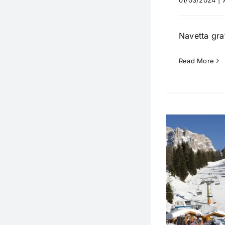
Navetta grat
Read More
Scuole sci e noleggi
Attività
Noleggi
Sport invernali