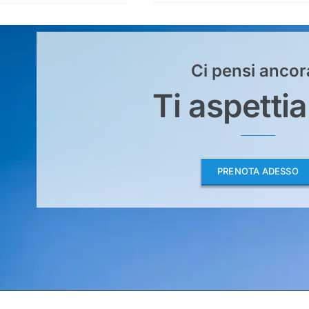
indoor
e
Zipline
Ci pensi ancor
Ti aspetti
PRENOTA ADESSO