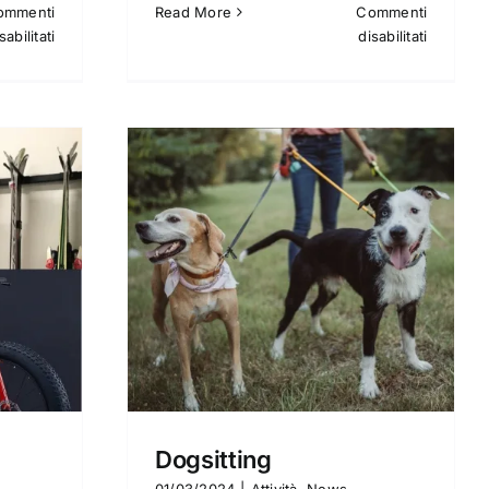
ommenti
Read More
Commenti
su
su
sabilitati
disabilitati
Il
Noleggi
Meteo
auto
ws
Dogsitting
01/03/2024
|
Attività
,
News