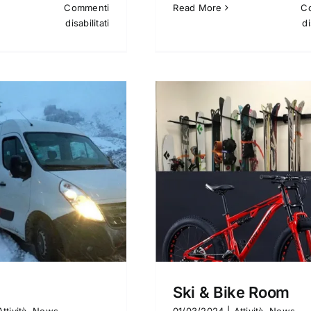
Commenti
Read More
C
su
disabilitati
di
Come
arrivare
Ski & Bike Room
Dogsitting
Attività
News
Attività
Ne
Ski & Bike Room
Attività
,
News
01/03/2024
|
Attività
,
News