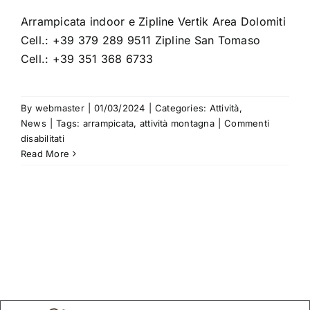
ATTIVITA’
Arrampicata indoor e Zipline Vertik Area Dolomiti
Cell.: +39 379 289 9511 Zipline San Tomaso
CONTATTI
Cell.: +39 351 368 6733
By
webmaster
|
01/03/2024
|
Categories:
Attività
,
News
|
Tags:
arrampicata
,
attività montagna
|
Commenti
su
disabilitati
Arrampicata
Read More
indoor
e
Zipline