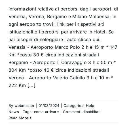
ATTIVITA’
Informazioni relative ai percorsi dagli aeroporti di
Venezia, Verona, Bergamo e Milano Malpensa; in
CONTATTI
ogni aeroporto trovi i link per i rispettivi siti
istituzionali e i percorsi per arrivare in Hotel. Se
hai bisogni di noleggiare l'auto clicca qui.
Venezia - Aeroporto Marco Polo 2 h e 15 m * 147
Km *costo 30 € circa Indicazioni stradali
Bergamo - Aeroporto Il Caravaggio 3 h e 50 m *
304 Km *costo 46 € circa Indicazioni stradali
Verona - Aeroporto Valerio Catullo 3 h e 10 m *
222 Km [...]
By
webmaster
|
01/03/2024
|
Categories:
Help
,
su
News
|
Tags:
come arrivare
|
Commenti disabilitati
Come
Read More
arrivare