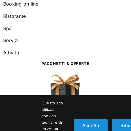
Booking on line
Ristorante
Spa
Servizi
Attività
PACCHETTI & OFFERTE
Questo sito
utilizza
cookies
tecnici e di
OTTIENI IL VOUCHER SCONTO 10%
Accetta
Rifiu
terze parti -