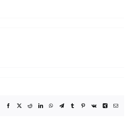
Facebook
X
Reddit
LinkedIn
WhatsApp
Telegram
Tumblr
Pinterest
Vk
Xing
Email