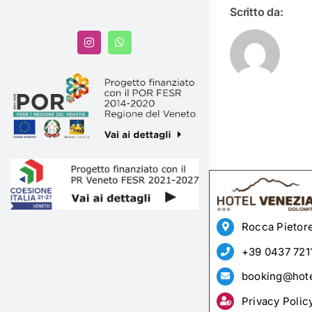
Scritto da:
Rocca Pietore
+39 0437 721
booking@hote
Privacy Polic