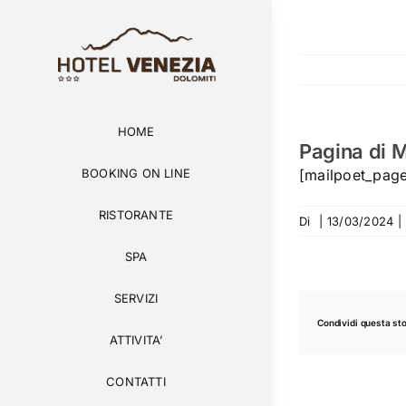
Salta
al
contenuto
HOME
Pagina di M
[mailpoet_pag
BOOKING ON LINE
RISTORANTE
Di
|
13/03/2024
|
SPA
SERVIZI
Condividi questa sto
ATTIVITA’
CONTATTI