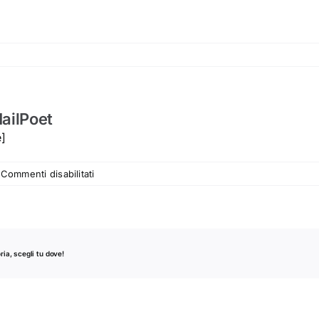
ailPoet
e]
su
Commenti disabilitati
Pagina
di
MailPoet
ria, scegli tu dove!